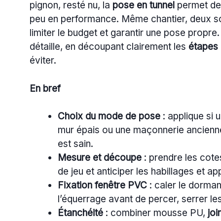
pignon, resté nu, la
pose en tunnel
permet de 
peu en performance. Même chantier, deux solu
limiter le budget et garantir une pose propr
détaille, en découpant clairement les
étapes 
éviter.
En bref
Choix du mode de pose
: applique si 
mur épais ou une maçonnerie ancienne,
est sain.
Mesure et découpe
: prendre les cote
de jeu et anticiper les habillages et ap
Fixation fenêtre PVC
: caler le dorman
l’équerrage avant de percer, serrer le
Étanchéité
: combiner mousse PU,
joi