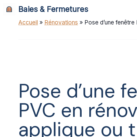
Aller
Baies & Fermetures
au
contenu
Accueil
»
Rénovations
»
Pose d’une fenêtre 
Pose d’une f
PVC en rénova
applique ou t