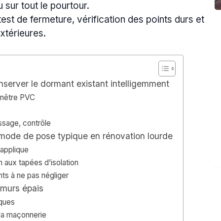
 sur tout le pourtour.
est de fermeture, vérification des points durs et
extérieures.
onserver le dormant existant intelligemment
fenêtre PVC
ssage, contrôle
: mode de pose typique en rénovation lourde
 applique
n aux tapées d’isolation
nts à ne pas négliger
s murs épais
iques
 la maçonnerie