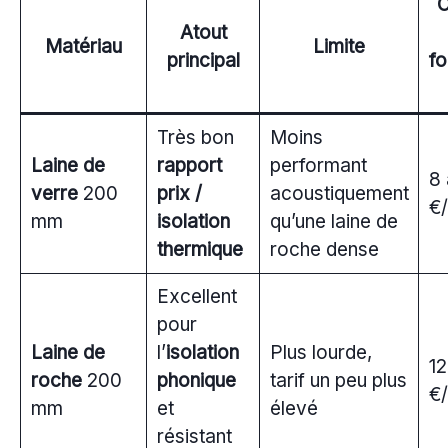
O
Atout
Matériau
Limite
principal
fo
Très bon
Moins
Laine de
rapport
performant
8 
verre
200
prix /
acoustiquement
€
mm
isolation
qu’une laine de
thermique
roche dense
Excellent
pour
Laine de
l’
isolation
Plus lourde,
12
roche
200
phonique
tarif un peu plus
€
mm
et
élevé
résistant