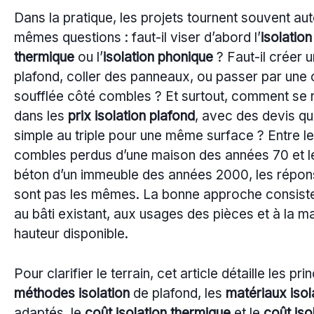
Dans la pratique, les projets tournent souvent au
mêmes questions : faut-il viser d’abord l’
isolation
thermique
ou l’
isolation phonique
? Faut-il créer 
plafond, coller des panneaux, ou passer par une
soufflée côté combles ? Et surtout, comment se 
dans les
prix isolation plafond
, avec des devis qu
simple au triple pour une même surface ? Entre l
combles perdus d’une maison des années 70 et l
béton d’un immeuble des années 2000, les répon
sont pas les mêmes. La bonne approche consiste
au bâti existant, aux usages des pièces et à la m
hauteur disponible.
Pour clarifier le terrain, cet article détaille les pri
méthodes isolation
de plafond, les
matériaux isol
adaptés, le
coût isolation thermique
et le
coût iso