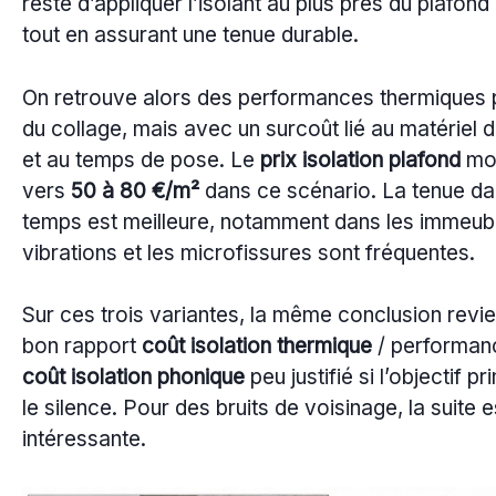
reste d’appliquer l’isolant au plus près du plafond 
tout en assurant une tenue durable.
On retrouve alors des performances thermiques
du collage, mais avec un surcoût lié au matériel d
et au temps de pose. Le
prix isolation plafond
mon
vers
50 à 80 €/m²
dans ce scénario. La tenue da
temps est meilleure, notamment dans les immeubl
vibrations et les microfissures sont fréquentes.
Sur ces trois variantes, la même conclusion revien
bon rapport
coût isolation thermique
/ performan
coût isolation phonique
peu justifié si l’objectif pr
le silence. Pour des bruits de voisinage, la suite e
intéressante.