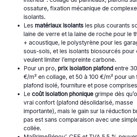
ossature, fixation mécanique de complex
isolants.
Les
matériaux isolants
les plus courants so
laine de verre et la laine de roche pour le 
+ acoustique, le polystyrène pour les gara
sous-sols, et les isolants biosourcés pour
veulent limiter l’empreinte carbone.
Pour un pro,
prix isolation plafond
entre 30
€/m² en collage, et 50 à 100 €/m² pour un
plafond isolé, fourniture et pose comprises
Le
coût isolation phonique
grimpe dès qu’o
vrai confort (plafond désolidarisé, masse
importante), mais le gain sur la réduction b
pas est sans comparaison avec une simpl
collée.
MaPrimeRénov’, CEE et TVA 5,5 % peuvent