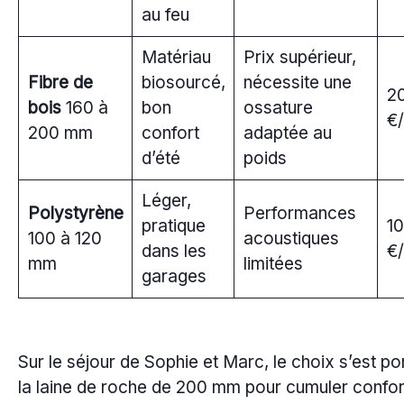
au feu
Matériau
Prix supérieur,
Fibre de
biosourcé,
nécessite une
20
bois
160 à
bon
ossature
€
200 mm
confort
adaptée au
d’été
poids
Léger,
Polystyrène
Performances
pratique
10
100 à 120
acoustiques
dans les
€
mm
limitées
garages
Sur le séjour de Sophie et Marc, le choix s’est po
la laine de roche de 200 mm pour cumuler confort