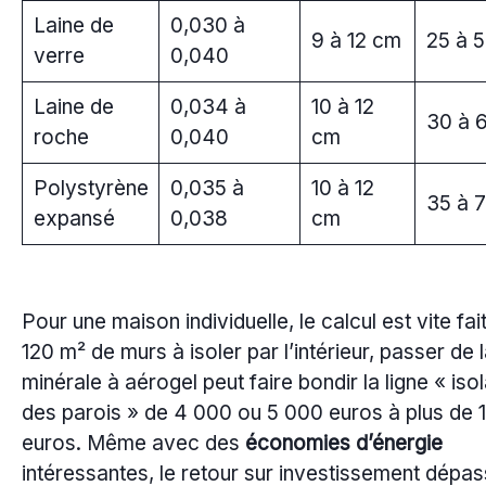
Laine de
0,030 à
9 à 12 cm
25 à 5
verre
0,040
Laine de
0,034 à
10 à 12
30 à 
roche
0,040
cm
Polystyrène
0,035 à
10 à 12
35 à 
expansé
0,038
cm
Pour une maison individuelle, le calcul est vite fait
120 m² de murs à isoler par l’intérieur, passer de 
minérale à aérogel peut faire bondir la ligne « isol
des parois » de 4 000 ou 5 000 euros à plus de 
euros. Même avec des
économies d’énergie
intéressantes, le retour sur investissement dépa