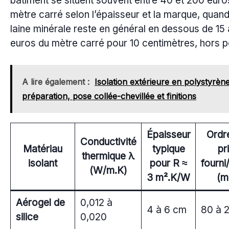
bâtiment se situent souvent entre 40 et 200 euro
mètre carré selon l’épaisseur et la marque, quan
laine minérale reste en général en dessous de 15
euros du mètre carré pour 10 centimètres, hors 
A lire également :
Isolation extérieure en polystyrène
préparation, pose collée-chevillée et finitions
Épaisseur
Ordr
Conductivité
Matériau
typique
pr
thermique λ
isolant
pour R ≈
fourni
(W/m.K)
3 m².K/W
(m
Aérogel de
0,012 à
4 à 6 cm
80 à 
silice
0,020