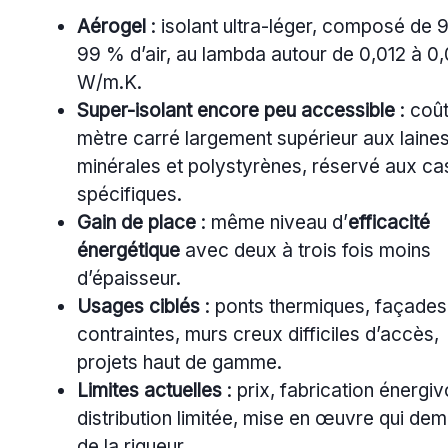
Aérogel
: isolant ultra-léger, composé de 
99 % d’air, au lambda autour de 0,012 à 0
W/m.K.
Super-isolant encore peu accessible
: coû
mètre carré largement supérieur aux laine
minérales et polystyrènes, réservé aux ca
spécifiques.
Gain de place
: même niveau d’
efficacité
énergétique
avec deux à trois fois moins
d’épaisseur.
Usages ciblés
: ponts thermiques, façades
contraintes, murs creux difficiles d’accès,
projets haut de gamme.
Limites actuelles
: prix, fabrication énergiv
distribution limitée, mise en œuvre qui de
de la rigueur.