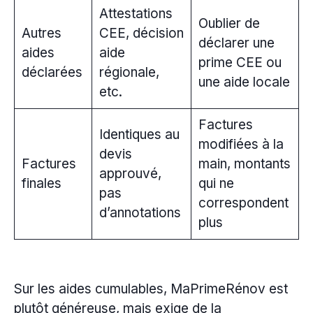
Attestations
Oublier de
Autres
CEE, décision
déclarer une
aides
aide
prime CEE ou
déclarées
régionale,
une aide locale
etc.
Factures
Identiques au
modifiées à la
devis
Factures
main, montants
approuvé,
finales
qui ne
pas
correspondent
d’annotations
plus
Sur les aides cumulables, MaPrimeRénov est
plutôt généreuse, mais exige de la