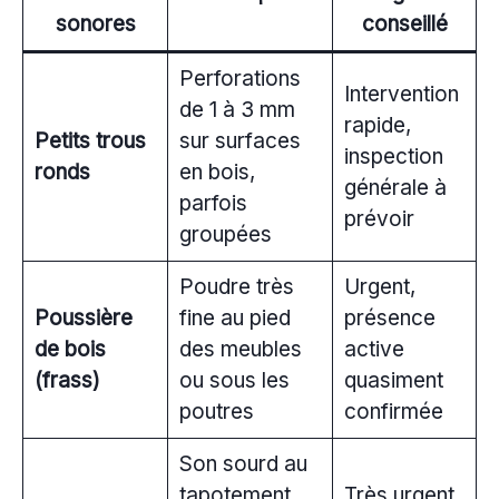
sonores
conseillé
Perforations
Intervention
de 1 à 3 mm
rapide,
Petits trous
sur surfaces
inspection
ronds
en bois,
générale à
parfois
prévoir
groupées
Poudre très
Urgent,
Poussière
fine au pied
présence
de bois
des meubles
active
(frass)
ou sous les
quasiment
poutres
confirmée
Son sourd au
tapotement,
Très urgent,