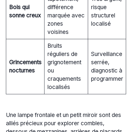
Bois qui
différence
risque
sonne creux
marquée avec
structurel
zones
localisé
voisines
Bruits
réguliers de
Surveillance
Grincements
grignotement
serrée,
nocturnes
ou
diagnostic à
craquements
programmer
localisés
Une lampe frontale et un petit miroir sont des
alliés précieux pour explorer combles,
dessous de mezzanines, arrières de placards.