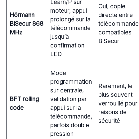
Learn/P sur
Oui, copie
moteur, appui
Hörmann
directe entre
prolongé sur la
BiSecur 868
télécommande
télécommande
MHz
compatibles
jusqu’à
BiSecur
confirmation
LED
Mode
programmation
Rarement, le
sur centrale,
plus souvent
BFT rolling
validation par
verrouillé pour
code
appui sur la
raisons de
télécommande,
sécurité
parfois double
pression