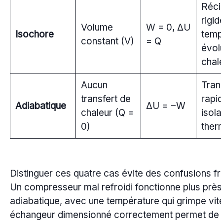
Réci
rigid
Volume
W = 0, ΔU
Isochore
temp
constant (V)
= Q
évol
chal
Aucun
Tran
transfert de
rapi
Adiabatique
ΔU = −W
chaleur (Q =
isol
0)
ther
Distinguer ces quatre cas évite des confusions f
Un compresseur mal refroidi fonctionne plus prè
adiabatique, avec une température qui grimpe vit
échangeur dimensionné correctement permet de