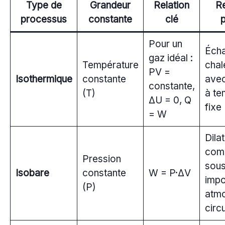
Type de
Grandeur
Relation
R
processus
constante
clé
p
Pour un
Éch
gaz idéal :
Température
chal
PV =
Isothermique
constante
avec
constante,
(T)
à te
ΔU = 0, Q
fixe
= W
Dila
com
Pression
sous
Isobare
constante
W = P·ΔV
impo
(P)
atm
circu