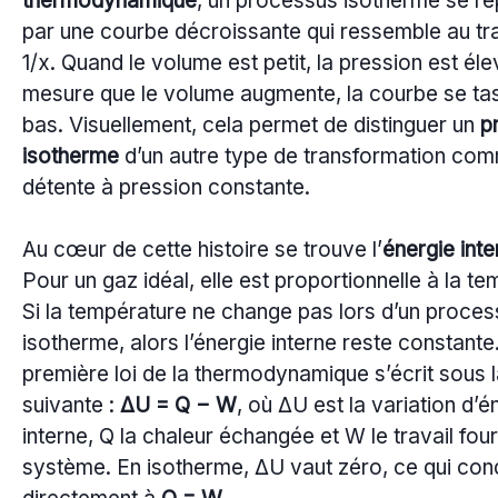
thermodynamique
, un processus isotherme se r
par une courbe décroissante qui ressemble au tr
1/x. Quand le volume est petit, la pression est éle
mesure que le volume augmente, la courbe se tas
bas. Visuellement, cela permet de distinguer un
p
isotherme
d’un autre type de transformation co
détente à pression constante.
Au cœur de cette histoire se trouve l’
énergie inte
Pour un gaz idéal, elle est proportionnelle à la t
Si la température ne change pas lors d’un proce
isotherme, alors l’énergie interne reste constante
première loi de la thermodynamique s’écrit sous 
suivante :
ΔU = Q − W
, où ΔU est la variation d’é
interne, Q la chaleur échangée et W le travail four
système. En isotherme, ΔU vaut zéro, ce qui con