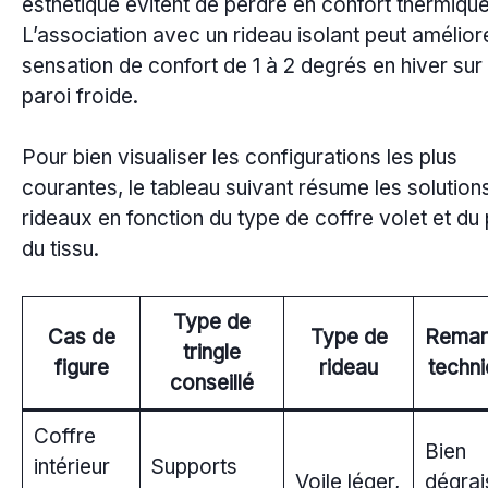
esthétique évitent de perdre en confort thermique
L’association avec un rideau isolant peut améliore
sensation de confort de 1 à 2 degrés en hiver sur
paroi froide.
Pour bien visualiser les configurations les plus
courantes, le tableau suivant résume les solution
rideaux en fonction du type de coffre volet et du
du tissu.
Type de
Cas de
Type de
Remar
tringle
figure
rideau
techn
conseillé
Coffre
Bien
intérieur
Supports
Voile léger,
dégrai