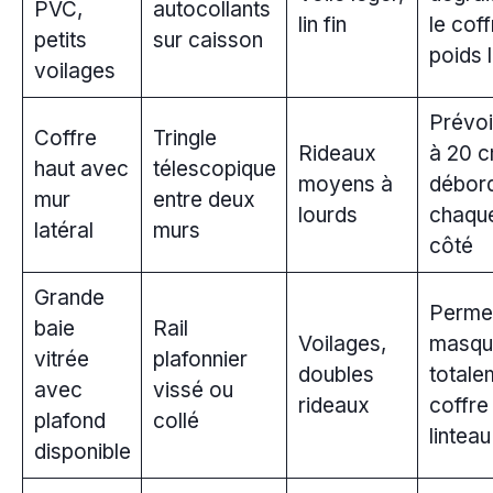
PVC,
autocollants
lin fin
le coff
petits
sur caisson
poids l
voilages
Prévoi
Coffre
Tringle
Rideaux
à 20 
haut avec
télescopique
moyens à
débor
mur
entre deux
lourds
chaqu
latéral
murs
côté
Grande
Perme
baie
Rail
Voilages,
masqu
vitrée
plafonnier
doubles
totale
avec
vissé ou
rideaux
coffre
plafond
collé
linteau
disponible