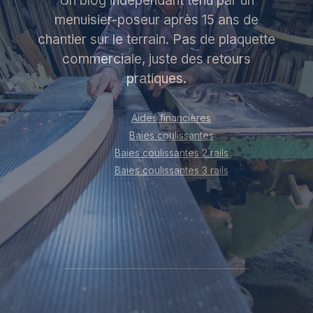
Un blog indépendant tenu par un
menuisier-poseur après 15 ans de
chantier sur le terrain. Pas de plaquette
commerciale, juste des retours
pratiques.
Aides financières
Baies coulissantes
Baies coulissantes 2 rails
Baies coulissantes 3 rails